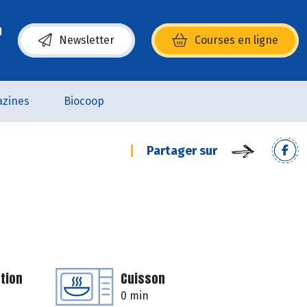
Newsletter
Courses en ligne
(s’ouvre dans une nouvelle fenêtre)
zines
Biocoop
Partager sur
tion
Cuisson
0 min