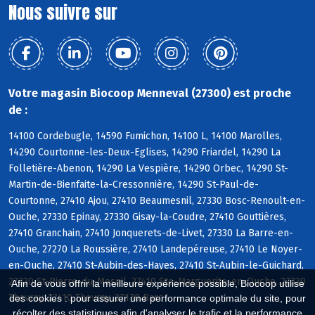
Nous suivre sur
Votre magasin Biocoop Menneval (27300) est proche
de :
14100 Cordebugle, 14590 Fumichon, 14100 L, 14100 Marolles,
14290 Courtonne-les-Deux-Eglises, 14290 Friardel, 14290 La
Folletière-Abenon, 14290 La Vespière, 14290 Orbec, 14290 St-
Martin-de-Bienfaite-la-Cressonnière, 14290 St-Paul-de-
Courtonne, 27410 Ajou, 27410 Beaumesnil, 27330 Bosc-Renoult-en-
Ouche, 27330 Epinay, 27330 Gisay-la-Coudre, 27410 Gouttières,
27410 Granchain, 27410 Jonquerets-de-Livet, 27330 La Barre-en-
Ouche, 27270 La Roussière, 27410 Landepéreuse, 27410 Le Noyer-
en-Ouche, 27410 St-Aubin-des-Hayes, 27410 St-Aubin-le-Guichard,
27330 St-Pierre-du-Mesnil, 27410 Ste-Marguerite-en-Ouche, 27330
Afin de vous offrir la meilleure expérience possible, Biocoop utilise
Thevray, 27410 Thevray, 27170 Barc
des cookies : pour assurer une performance optimale du site, pour
récolter des statistiques afin d'analyser le trafic et la performance