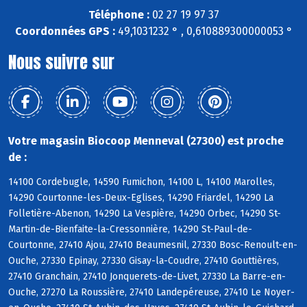
Téléphone :
02 27 19 97 37
Coordonnées GPS :
49,1031232 ° , 0,610889300000053 °
Nous suivre sur
Votre magasin Biocoop Menneval (27300) est proche
de :
14100 Cordebugle, 14590 Fumichon, 14100 L, 14100 Marolles,
14290 Courtonne-les-Deux-Eglises, 14290 Friardel, 14290 La
Folletière-Abenon, 14290 La Vespière, 14290 Orbec, 14290 St-
Martin-de-Bienfaite-la-Cressonnière, 14290 St-Paul-de-
Courtonne, 27410 Ajou, 27410 Beaumesnil, 27330 Bosc-Renoult-en-
Ouche, 27330 Epinay, 27330 Gisay-la-Coudre, 27410 Gouttières,
27410 Granchain, 27410 Jonquerets-de-Livet, 27330 La Barre-en-
Ouche, 27270 La Roussière, 27410 Landepéreuse, 27410 Le Noyer-