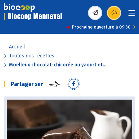
Biocoop Menneval
(s’ouvre dans une nou
Prochaine ouverture à 09:30
Accueil
Toutes nos recettes
Moelleux chocolat-chicorée au yaourt et...
Partager sur