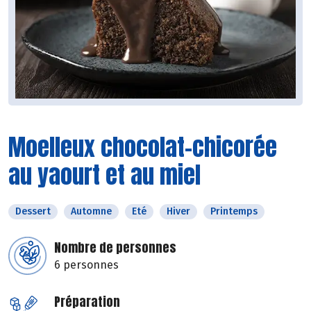
Moelleux chocolat-chicorée
au yaourt et au miel
Dessert
Automne
Eté
Hiver
Printemps
Nombre de personnes
6 personnes
Préparation