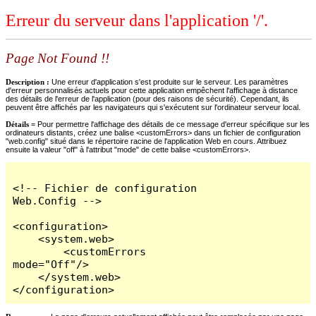
Erreur du serveur dans l'application '/'.
Page Not Found !!
Description :
Une erreur d'application s'est produite sur le serveur. Les paramètres
d'erreur personnalisés actuels pour cette application empêchent l'affichage à distance
des détails de l'erreur de l'application (pour des raisons de sécurité). Cependant, ils
peuvent être affichés par les navigateurs qui s'exécutent sur l'ordinateur serveur local.
Détails =
Pour permettre l'affichage des détails de ce message d'erreur spécifique sur les
ordinateurs distants, créez une balise <customErrors> dans un fichier de configuration
"web.config" situé dans le répertoire racine de l'application Web en cours. Attribuez
ensuite la valeur "off" à l'attribut "mode" de cette balise <customErrors>.
<!-- Fichier de configuration 
Web.Config -->

<configuration>

    <system.web>

        <customErrors 
mode="Off"/>

    </system.web>

</configuration>