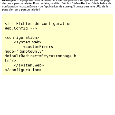
Remarques :
La page d'erreurs actuellement affichée peut être remplacée par une page
d'erreurs personnalisée. Pour ce faire, modifiez l'attribut "defaultRedirect" de la balise de
configuration <customErrors> de l'application, de sorte qu'il pointe vers une URL de la
page d'erreurs personnalisée !
<!-- Fichier de configuration 
Web.Config -->

<configuration>

    <system.web>

        <customErrors 
mode="RemoteOnly" 
defaultRedirect="mycustompage.h
tm"/>

    </system.web>

</configuration>