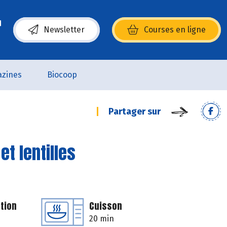
Newsletter
Courses en ligne
(s’ouvre dans une nouvelle fenêtre)
zines
Biocoop
Partager sur
t lentilles
tion
Cuisson
20 min