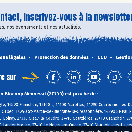
tact, inscrivez-vous à la newsletter
fres, nos événements et nos actualités.
ons légales
Protection des données
CGU
Gestio
re sur
n Biocoop Menneval (27300) est proche de :
e, 14590 Fumichon, 14100 L, 14100 Marolles, 14290 Courtonne-les-Deu
 Orbec, 14290 St-Martin-de-Bienfaite-la-Cressonnière, 14290 St-Paul
 Epinay, 27330 Gisay-la-Coudre, 27410 Gouttières, 27410 Granchain, 2
0 Landepéreuse, 27410 Le Noyer-en-Ouche, 27410 St-Aubin-des-Hayes, 
uche, 27330 Thevray, 27410 Thevray, 27170 Barc
es cookies : pour assurer une performance optimale du site, pour récolter