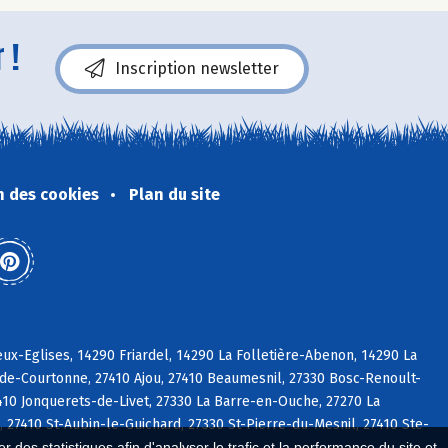
 !
Inscription newsletter
n des cookies
Plan du site
x-Eglises, 14290 Friardel, 14290 La Folletière-Abenon, 14290 La
-de-Courtonne, 27410 Ajou, 27410 Beaumesnil, 27330 Bosc-Renoult-
7410 Jonquerets-de-Livet, 27330 La Barre-en-Ouche, 27270 La
27410 St-Aubin-le-Guichard, 27330 St-Pierre-du-Mesnil, 27410 Ste-
 des statistiques afin d'analyser le trafic et la performance du site et