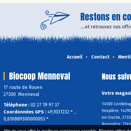
Restons en con
....et retrouvez nos of
Accueil
Contact
Menti
Biocoop Menneval
Nous suiv
17 route de Rouen
Votre magasi
27300 Menneval
14100 Cordebugl
Téléphone :
02 27 19 97 37
Vespière, 14290
Coordonnées GPS :
49,1031232 ° ,
en-Ouche, 27330
0,610889300000053 °
Roussière, 2741
Marguerite-en-O
Afin de vous offrir la meilleure expérience possible, Biocoop utilise d