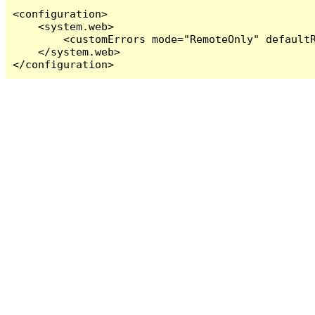
<configuration>

    <system.web>

        <customErrors mode="RemoteOnly" defaultR
    </system.web>

</configuration>