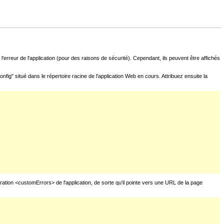
l'erreur de l'application (pour des raisons de sécurité). Cependant, ils peuvent être affichés
fig" situé dans le répertoire racine de l'application Web en cours. Attribuez ensuite la
uration <customErrors> de l'application, de sorte qu'il pointe vers une URL de la page