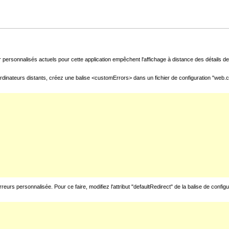
 personnalisés actuels pour cette application empêchent l'affichage à distance des détails de 
rdinateurs distants, créez une balise <customErrors> dans un fichier de configuration "web.con
urs personnalisée. Pour ce faire, modifiez l'attribut "defaultRedirect" de la balise de config