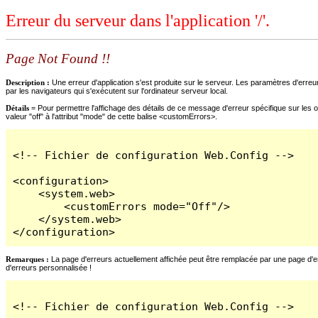
Erreur du serveur dans l'application '/'.
Page Not Found !!
Description :
Une erreur d'application s'est produite sur le serveur. Les paramètres d'erreur
par les navigateurs qui s'exécutent sur l'ordinateur serveur local.
Détails =
Pour permettre l'affichage des détails de ce message d'erreur spécifique sur les o
valeur "off" à l'attribut "mode" de cette balise <customErrors>.
<!-- Fichier de configuration Web.Config -->

<configuration>

    <system.web>

        <customErrors mode="Off"/>

    </system.web>

</configuration>
Remarques :
La page d'erreurs actuellement affichée peut être remplacée par une page d'erre
d'erreurs personnalisée !
<!-- Fichier de configuration Web.Config -->
