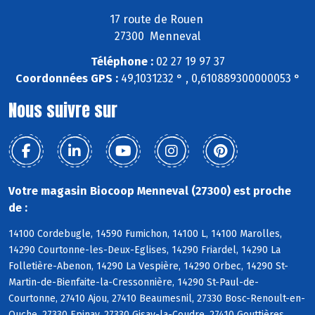
17 route de Rouen
27300 Menneval
Téléphone :
02 27 19 97 37
Coordonnées GPS :
49,1031232 ° , 0,610889300000053 °
Nous suivre sur
Votre magasin Biocoop Menneval (27300) est proche
de :
14100 Cordebugle, 14590 Fumichon, 14100 L, 14100 Marolles,
14290 Courtonne-les-Deux-Eglises, 14290 Friardel, 14290 La
Folletière-Abenon, 14290 La Vespière, 14290 Orbec, 14290 St-
Martin-de-Bienfaite-la-Cressonnière, 14290 St-Paul-de-
Courtonne, 27410 Ajou, 27410 Beaumesnil, 27330 Bosc-Renoult-en-
Ouche, 27330 Epinay, 27330 Gisay-la-Coudre, 27410 Gouttières,