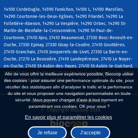
14100 Cordebugle, 14590 Fumichon, 14100 L, 14100 Marolles,
14290 Courtonne-les-Deux-Eglises, 14290 Friardel, 14290 La
Folletière-Abenon, 14290 La Vespière, 14290 Orbec, 14290 St-
Martin-de-Bienfaite-la-Cressonnière, 14290 St-Paul-de-
Courtonne, 27410 Ajou, 27410 Beaumesnil, 27330 Bosc-Renoult-en-
Ouche, 27330 Epinay, 27330 Gisay-la-Coudre, 27410 Gouttières,
27410 Granchain, 27410 Jonquerets-de-Livet, 27330 La Barre-en-
Ouche, 27270 La Roussière, 27410 Landepéreuse, 27410 Le Noyer-
en-Ouche, 27410 St-Aubin-des-Hayes, 27410 St-Aubin-le-Guichard,
27330 St-Pierre-du-Mesnil, 27410 Ste-Marguerite-en-Ouche, 27330
Afin de vous offrir la meilleure expérience possible, Biocoop utilise
Thevray, 27410 Thevray, 27170 Barc
des cookies : pour assurer une performance optimale du site, pour
récolter des statistiques afin d'analyser le trafic et la performance
du site et vous proposer une navigation personnalisée en toute
sécurité. Vous pouvez changer d'avis à tout moment en
Biocoop.fr
Le réseau Biocoop
paramétrant vos cookies. OK pour vous ?
Copyright Biocoop 2026
En savoir plus et paramétrer les cookies
Je refuse
J'accepte