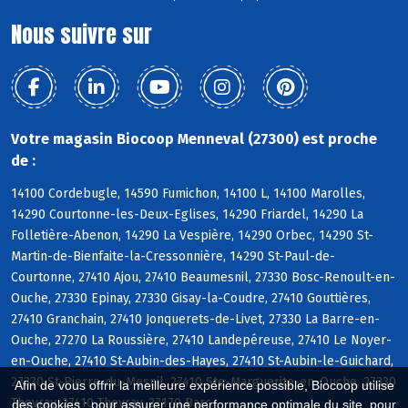
Nous suivre sur
Votre magasin Biocoop Menneval (27300) est proche
de :
14100 Cordebugle, 14590 Fumichon, 14100 L, 14100 Marolles,
14290 Courtonne-les-Deux-Eglises, 14290 Friardel, 14290 La
Folletière-Abenon, 14290 La Vespière, 14290 Orbec, 14290 St-
Martin-de-Bienfaite-la-Cressonnière, 14290 St-Paul-de-
Courtonne, 27410 Ajou, 27410 Beaumesnil, 27330 Bosc-Renoult-en-
Ouche, 27330 Epinay, 27330 Gisay-la-Coudre, 27410 Gouttières,
27410 Granchain, 27410 Jonquerets-de-Livet, 27330 La Barre-en-
Ouche, 27270 La Roussière, 27410 Landepéreuse, 27410 Le Noyer-
en-Ouche, 27410 St-Aubin-des-Hayes, 27410 St-Aubin-le-Guichard,
27330 St-Pierre-du-Mesnil, 27410 Ste-Marguerite-en-Ouche, 27330
Afin de vous offrir la meilleure expérience possible, Biocoop utilise
Thevray, 27410 Thevray, 27170 Barc
des cookies : pour assurer une performance optimale du site, pour