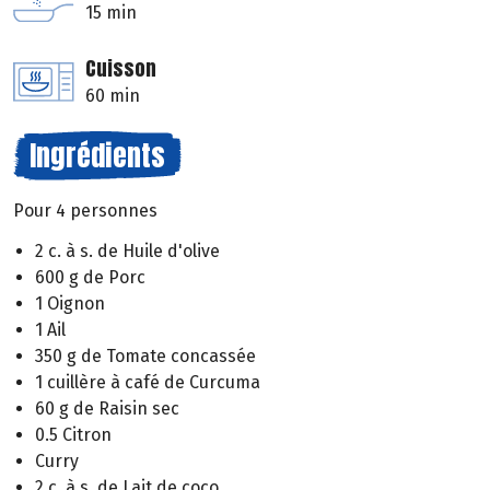
15 min
Cuisson
60 min
Ingrédients
Pour 4 personnes
2 c. à s. de Huile d'olive
600 g de Porc
1 Oignon
1 Ail
350 g de Tomate concassée
1 cuillère à café de Curcuma
60 g de Raisin sec
0.5 Citron
Curry
2 c. à s. de Lait de coco