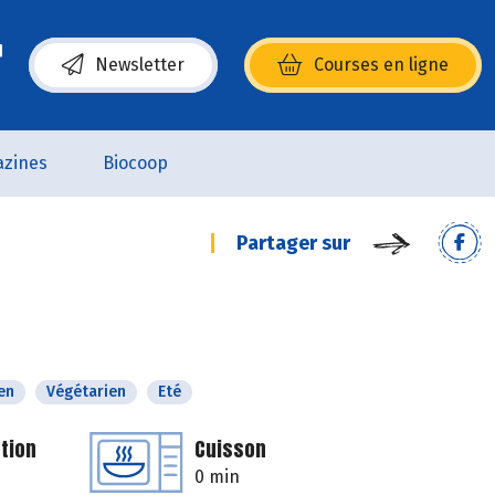
Newsletter
Courses en ligne
(s’ouvre dans une nouvelle fenêtre)
zines
Biocoop
Partager sur
en
Végétarien
Eté
tion
Cuisson
0 min