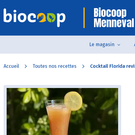
Biocoop
Menneval
Le magasin
Accueil
Toutes nos recettes
Cocktail Florida revi