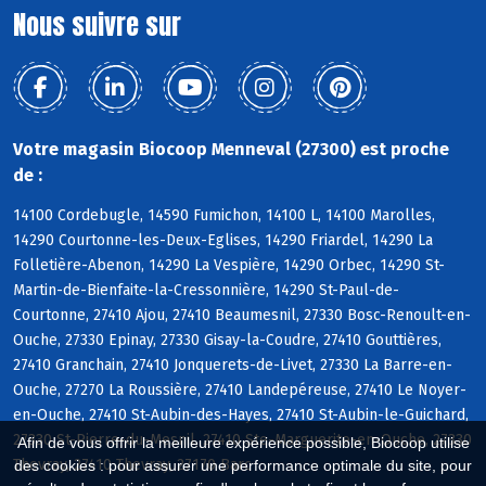
Nous suivre sur
Votre magasin Biocoop Menneval (27300) est proche
de :
14100 Cordebugle, 14590 Fumichon, 14100 L, 14100 Marolles,
14290 Courtonne-les-Deux-Eglises, 14290 Friardel, 14290 La
Folletière-Abenon, 14290 La Vespière, 14290 Orbec, 14290 St-
Martin-de-Bienfaite-la-Cressonnière, 14290 St-Paul-de-
Courtonne, 27410 Ajou, 27410 Beaumesnil, 27330 Bosc-Renoult-en-
Ouche, 27330 Epinay, 27330 Gisay-la-Coudre, 27410 Gouttières,
27410 Granchain, 27410 Jonquerets-de-Livet, 27330 La Barre-en-
Ouche, 27270 La Roussière, 27410 Landepéreuse, 27410 Le Noyer-
en-Ouche, 27410 St-Aubin-des-Hayes, 27410 St-Aubin-le-Guichard,
27330 St-Pierre-du-Mesnil, 27410 Ste-Marguerite-en-Ouche, 27330
Afin de vous offrir la meilleure expérience possible, Biocoop utilise
Thevray, 27410 Thevray, 27170 Barc
des cookies : pour assurer une performance optimale du site, pour