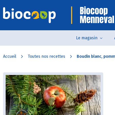
Biocoop
Menneval
Le magasin
Accueil
Toutes nos recettes
Boudin blanc, pomme