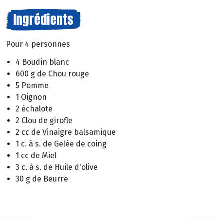
Ingrédients
Pour 4 personnes
4 Boudin blanc
600 g de Chou rouge
5 Pomme
1 Oignon
2 échalote
2 Clou de girofle
2 cc de Vinaigre balsamique
1 c. à s. de Gelée de coing
1 cc de Miel
3 c. à s. de Huile d'olive
30 g de Beurre