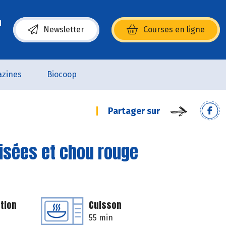
Newsletter
Courses en ligne
(s’ouvre dans une nouvelle fenêtre)
zines
Biocoop
Partager sur
isées et chou rouge
tion
Cuisson
55 min