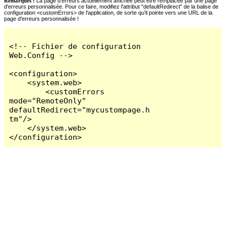
Remarques :
La page d'erreurs actuellement affichée peut être remplacée par une page
d'erreurs personnalisée. Pour ce faire, modifiez l'attribut "defaultRedirect" de la balise de
configuration <customErrors> de l'application, de sorte qu'il pointe vers une URL de la
page d'erreurs personnalisée !
<!-- Fichier de configuration 
Web.Config -->

<configuration>

    <system.web>

        <customErrors 
mode="RemoteOnly" 
defaultRedirect="mycustompage.h
tm"/>

    </system.web>

</configuration>