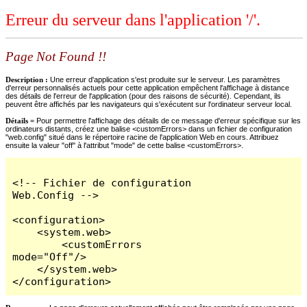
Erreur du serveur dans l'application '/'.
Page Not Found !!
Description :
Une erreur d'application s'est produite sur le serveur. Les paramètres
d'erreur personnalisés actuels pour cette application empêchent l'affichage à distance
des détails de l'erreur de l'application (pour des raisons de sécurité). Cependant, ils
peuvent être affichés par les navigateurs qui s'exécutent sur l'ordinateur serveur local.
Détails =
Pour permettre l'affichage des détails de ce message d'erreur spécifique sur les
ordinateurs distants, créez une balise <customErrors> dans un fichier de configuration
"web.config" situé dans le répertoire racine de l'application Web en cours. Attribuez
ensuite la valeur "off" à l'attribut "mode" de cette balise <customErrors>.
<!-- Fichier de configuration 
Web.Config -->

<configuration>

    <system.web>

        <customErrors 
mode="Off"/>

    </system.web>

</configuration>