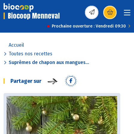
Biocoop Menneval
(s’ouvre dans une nou
Prochaine ouverture : Vendredi 09:30
Accueil
Toutes nos recettes
Suprêmes de chapon aux mangues...
Partager sur