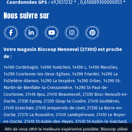
Coordonnées GPS :
49,1031232 ° , 0,610889300000053 °
Nous suivre sur
Votre magasin Biocoop Menneval (27300) est proche
de :
14100 Cordebugle, 14590 Fumichon, 14100 L, 14100 Marolles,
14290 Courtonne-les-Deux-Eglises, 14290 Friardel, 14290 La
Folletière-Abenon, 14290 La Vespière, 14290 Orbec, 14290 St-
Martin-de-Bienfaite-la-Cressonnière, 14290 St-Paul-de-
Courtonne, 27410 Ajou, 27410 Beaumesnil, 27330 Bosc-Renoult-en-
Ouche, 27330 Epinay, 27330 Gisay-la-Coudre, 27410 Gouttières,
27410 Granchain, 27410 Jonquerets-de-Livet, 27330 La Barre-en-
Ouche, 27270 La Roussière, 27410 Landepéreuse, 27410 Le Noyer-
en-Ouche, 27410 St-Aubin-des-Hayes, 27410 St-Aubin-le-Guichard,
27330 St-Pierre-du-Mesnil, 27410 Ste-Marguerite-en-Ouche, 27330
Afin de vous offrir la meilleure expérience possible, Biocoop utilise