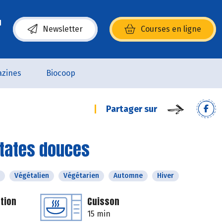
Newsletter
Courses en ligne
(s’ouvre dans une nouvelle fenêtre)
zines
Biocoop
Partager sur
atates douces
Végétalien
Végétarien
Automne
Hiver
tion
Cuisson
15 min