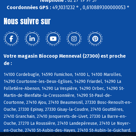
Téléphone :
02 27 19 97 37
Coordonnées GPS :
49,1031232 ° , 0,610889300000053 °
Nous suivre sur
Votre magasin Biocoop Menneval (27300) est proche
de :
14100 Cordebugle, 14590 Fumichon, 14100 L, 14100 Marolles,
14290 Courtonne-les-Deux-Eglises, 14290 Friardel, 14290 La
Folletière-Abenon, 14290 La Vespière, 14290 Orbec, 14290 St-
Martin-de-Bienfaite-la-Cressonnière, 14290 St-Paul-de-
Courtonne, 27410 Ajou, 27410 Beaumesnil, 27330 Bosc-Renoult-en-
Ouche, 27330 Epinay, 27330 Gisay-la-Coudre, 27410 Gouttières,
27410 Granchain, 27410 Jonquerets-de-Livet, 27330 La Barre-en-
Ouche, 27270 La Roussière, 27410 Landepéreuse, 27410 Le Noyer-
en-Ouche, 27410 St-Aubin-des-Hayes, 27410 St-Aubin-le-Guichard,