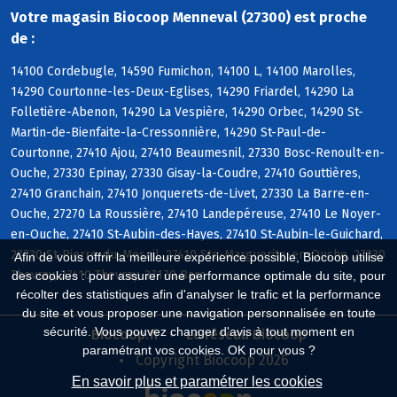
Votre magasin Biocoop Menneval (27300) est proche
de :
14100 Cordebugle, 14590 Fumichon, 14100 L, 14100 Marolles,
14290 Courtonne-les-Deux-Eglises, 14290 Friardel, 14290 La
Folletière-Abenon, 14290 La Vespière, 14290 Orbec, 14290 St-
Martin-de-Bienfaite-la-Cressonnière, 14290 St-Paul-de-
Courtonne, 27410 Ajou, 27410 Beaumesnil, 27330 Bosc-Renoult-en-
Ouche, 27330 Epinay, 27330 Gisay-la-Coudre, 27410 Gouttières,
27410 Granchain, 27410 Jonquerets-de-Livet, 27330 La Barre-en-
Ouche, 27270 La Roussière, 27410 Landepéreuse, 27410 Le Noyer-
en-Ouche, 27410 St-Aubin-des-Hayes, 27410 St-Aubin-le-Guichard,
27330 St-Pierre-du-Mesnil, 27410 Ste-Marguerite-en-Ouche, 27330
Afin de vous offrir la meilleure expérience possible, Biocoop utilise
Thevray, 27410 Thevray, 27170 Barc
des cookies : pour assurer une performance optimale du site, pour
récolter des statistiques afin d'analyser le trafic et la performance
du site et vous proposer une navigation personnalisée en toute
sécurité. Vous pouvez changer d'avis à tout moment en
Biocoop.fr
Le réseau Biocoop
paramétrant vos cookies. OK pour vous ?
Copyright Biocoop 2026
En savoir plus et paramétrer les cookies