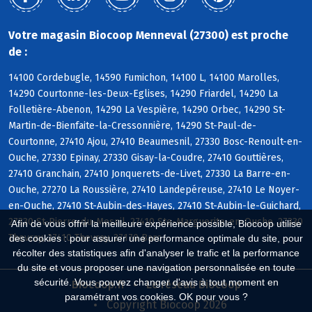
Votre magasin Biocoop Menneval (27300) est proche
de :
14100 Cordebugle, 14590 Fumichon, 14100 L, 14100 Marolles,
14290 Courtonne-les-Deux-Eglises, 14290 Friardel, 14290 La
Folletière-Abenon, 14290 La Vespière, 14290 Orbec, 14290 St-
Martin-de-Bienfaite-la-Cressonnière, 14290 St-Paul-de-
Courtonne, 27410 Ajou, 27410 Beaumesnil, 27330 Bosc-Renoult-en-
Ouche, 27330 Epinay, 27330 Gisay-la-Coudre, 27410 Gouttières,
27410 Granchain, 27410 Jonquerets-de-Livet, 27330 La Barre-en-
Ouche, 27270 La Roussière, 27410 Landepéreuse, 27410 Le Noyer-
en-Ouche, 27410 St-Aubin-des-Hayes, 27410 St-Aubin-le-Guichard,
27330 St-Pierre-du-Mesnil, 27410 Ste-Marguerite-en-Ouche, 27330
Afin de vous offrir la meilleure expérience possible, Biocoop utilise
Thevray, 27410 Thevray, 27170 Barc
des cookies : pour assurer une performance optimale du site, pour
récolter des statistiques afin d'analyser le trafic et la performance
du site et vous proposer une navigation personnalisée en toute
sécurité. Vous pouvez changer d'avis à tout moment en
Biocoop.fr
Le réseau Biocoop
paramétrant vos cookies. OK pour vous ?
Copyright Biocoop 2026