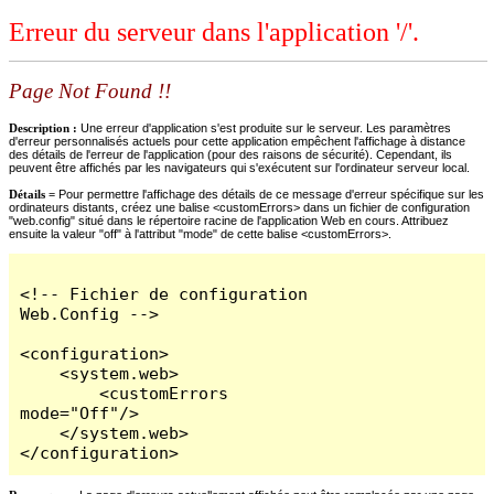
Erreur du serveur dans l'application '/'.
Page Not Found !!
Description :
Une erreur d'application s'est produite sur le serveur. Les paramètres
d'erreur personnalisés actuels pour cette application empêchent l'affichage à distance
des détails de l'erreur de l'application (pour des raisons de sécurité). Cependant, ils
peuvent être affichés par les navigateurs qui s'exécutent sur l'ordinateur serveur local.
Détails =
Pour permettre l'affichage des détails de ce message d'erreur spécifique sur les
ordinateurs distants, créez une balise <customErrors> dans un fichier de configuration
"web.config" situé dans le répertoire racine de l'application Web en cours. Attribuez
ensuite la valeur "off" à l'attribut "mode" de cette balise <customErrors>.
<!-- Fichier de configuration 
Web.Config -->

<configuration>

    <system.web>

        <customErrors 
mode="Off"/>

    </system.web>

</configuration>