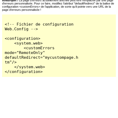
Remarques :
La page d'erreurs actuellement affichée peut être remplacée par une page
d'erreurs personnalisée. Pour ce faire, modifiez l'attribut "defaultRedirect" de la balise de
configuration <customErrors> de l'application, de sorte qu'il pointe vers une URL de la
page d'erreurs personnalisée !
<!-- Fichier de configuration 
Web.Config -->

<configuration>

    <system.web>

        <customErrors 
mode="RemoteOnly" 
defaultRedirect="mycustompage.h
tm"/>

    </system.web>

</configuration>