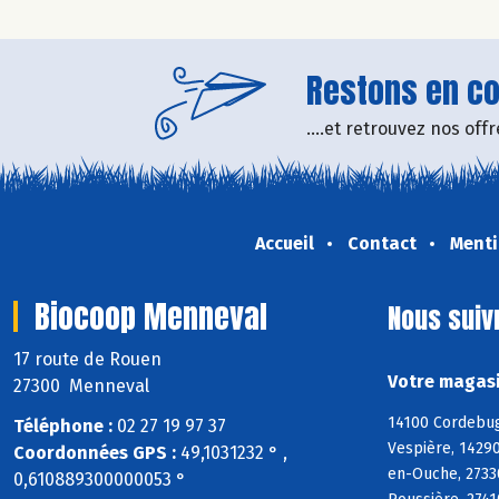
Restons en con
....et retrouvez nos of
Accueil
Contact
Menti
Biocoop Menneval
Nous suiv
17 route de Rouen
Votre magasi
27300 Menneval
14100 Cordebugl
Téléphone :
02 27 19 97 37
Vespière, 14290
Coordonnées GPS :
49,1031232 ° ,
en-Ouche, 27330
0,610889300000053 °