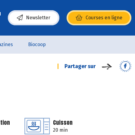
Newsletter
Courses en ligne
(s’ouvre dans une nouvelle fenêtre)
zines
Biocoop
Partager sur
tion
Cuisson
20 min