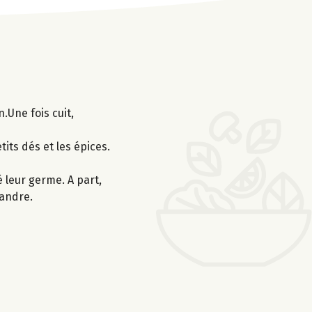
.Une fois cuit,
tits dés et les épices.
é leur germe. A part,
iandre.