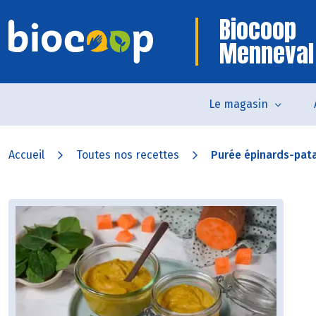
Biocoop
Menneval
Le magasin
Accueil
Toutes nos recettes
Purée épinards-pat