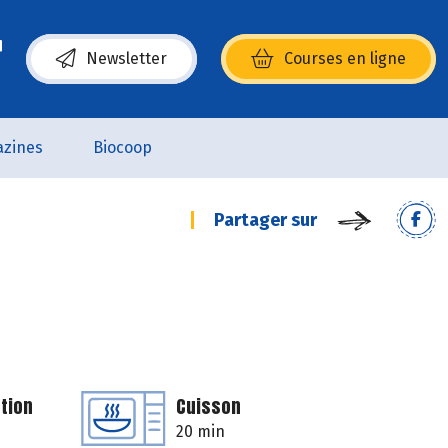
Newsletter
Courses en ligne
(s’ouvre dans une nouvelle fenêtre)
zines
Biocoop
Partager sur
tion
Cuisson
20 min