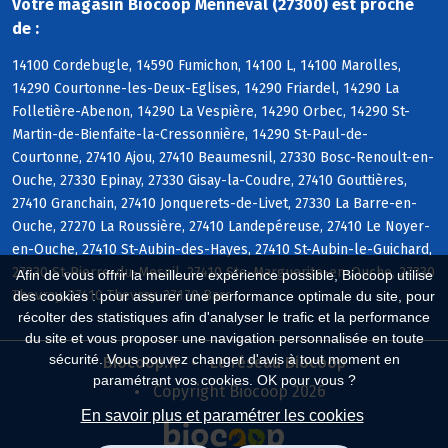
Votre magasin Biocoop Menneval (27300) est proche
de :
14100 Cordebugle, 14590 Fumichon, 14100 L, 14100 Marolles,
14290 Courtonne-les-Deux-Eglises, 14290 Friardel, 14290 La
Folletière-Abenon, 14290 La Vespière, 14290 Orbec, 14290 St-
Martin-de-Bienfaite-la-Cressonnière, 14290 St-Paul-de-
Courtonne, 27410 Ajou, 27410 Beaumesnil, 27330 Bosc-Renoult-en-
Ouche, 27330 Epinay, 27330 Gisay-la-Coudre, 27410 Gouttières,
27410 Granchain, 27410 Jonquerets-de-Livet, 27330 La Barre-en-
Ouche, 27270 La Roussière, 27410 Landepéreuse, 27410 Le Noyer-
en-Ouche, 27410 St-Aubin-des-Hayes, 27410 St-Aubin-le-Guichard,
27330 St-Pierre-du-Mesnil, 27410 Ste-Marguerite-en-Ouche, 27330
Afin de vous offrir la meilleure expérience possible, Biocoop utilise
Thevray, 27410 Thevray, 27170 Barc
des cookies : pour assurer une performance optimale du site, pour
récolter des statistiques afin d'analyser le trafic et la performance
du site et vous proposer une navigation personnalisée en toute
sécurité. Vous pouvez changer d'avis à tout moment en
Biocoop.fr
Le réseau Biocoop
paramétrant vos cookies. OK pour vous ?
Copyright Biocoop 2026
En savoir plus et paramétrer les cookies