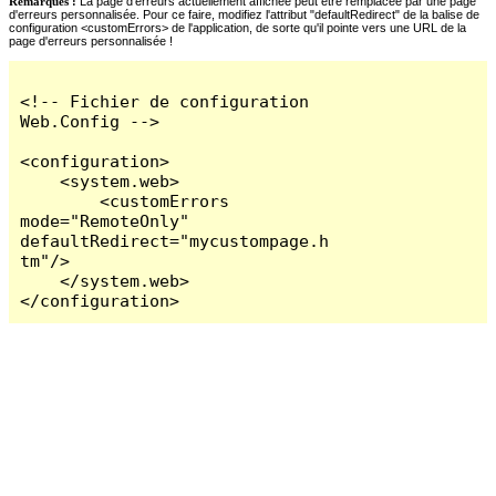
Remarques :
La page d'erreurs actuellement affichée peut être remplacée par une page
d'erreurs personnalisée. Pour ce faire, modifiez l'attribut "defaultRedirect" de la balise de
configuration <customErrors> de l'application, de sorte qu'il pointe vers une URL de la
page d'erreurs personnalisée !
<!-- Fichier de configuration 
Web.Config -->

<configuration>

    <system.web>

        <customErrors 
mode="RemoteOnly" 
defaultRedirect="mycustompage.h
tm"/>

    </system.web>

</configuration>