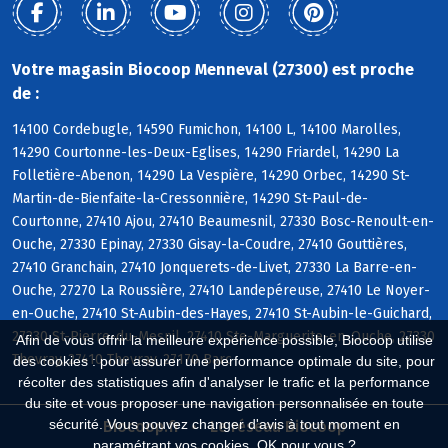
Votre magasin Biocoop Menneval (27300) est proche
de :
14100 Cordebugle, 14590 Fumichon, 14100 L, 14100 Marolles,
14290 Courtonne-les-Deux-Eglises, 14290 Friardel, 14290 La
Folletière-Abenon, 14290 La Vespière, 14290 Orbec, 14290 St-
Martin-de-Bienfaite-la-Cressonnière, 14290 St-Paul-de-
Courtonne, 27410 Ajou, 27410 Beaumesnil, 27330 Bosc-Renoult-en-
Ouche, 27330 Epinay, 27330 Gisay-la-Coudre, 27410 Gouttières,
27410 Granchain, 27410 Jonquerets-de-Livet, 27330 La Barre-en-
Ouche, 27270 La Roussière, 27410 Landepéreuse, 27410 Le Noyer-
en-Ouche, 27410 St-Aubin-des-Hayes, 27410 St-Aubin-le-Guichard,
27330 St-Pierre-du-Mesnil, 27410 Ste-Marguerite-en-Ouche, 27330
Afin de vous offrir la meilleure expérience possible, Biocoop utilise
Thevray, 27410 Thevray, 27170 Barc
des cookies : pour assurer une performance optimale du site, pour
récolter des statistiques afin d'analyser le trafic et la performance
du site et vous proposer une navigation personnalisée en toute
sécurité. Vous pouvez changer d'avis à tout moment en
Biocoop.fr
Le réseau Biocoop
paramétrant vos cookies. OK pour vous ?