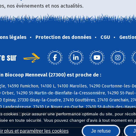
fres, nos événements et nos actualités.
ons légales
Protection des données
CGU
Gestio
re sur
n Biocoop Menneval (27300) est proche de :
e, 14590 Fumichon, 14100 L, 14100 Marolles, 14290 Courtonne-les-Deu
 Orbec, 14290 St-Martin-de-Bienfaite-la-Cressonnière, 14290 St-Paul
 Epinay, 27330 Gisay-la-Coudre, 27410 Gouttières, 27410 Granchain, 2
0 Landepéreuse, 27410 Le Noyer-en-Ouche, 27410 St-Aubin-des-Hayes, 
uche, 27330 Thevray, 27410 Thevray, 27170 Barc
es cookies : pour assurer une performance optimale du site, pour récolter
isée en toute sécurité. Vous pouvez changer d'avis à tout moment en 
r plus et paramétrer les cookies
Je refuse
J
Biocoop.fr
Le ré