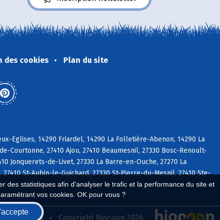
n des cookies
Plan du site
x-Eglises, 14290 Friardel, 14290 La Folletière-Abenon, 14290 La
-de-Courtonne, 27410 Ajou, 27410 Beaumesnil, 27330 Bosc-Renoult-
7410 Jonquerets-de-Livet, 27330 La Barre-en-Ouche, 27270 La
27410 St-Aubin-le-Guichard, 27330 St-Pierre-du-Mesnil, 27410 Ste-
 des statistiques afin d'analyser le trafic et la performance du site et
paramétrant vos cookies. OK pour vous ?
'accepte
seau Biocoop
Copyright Biocoop 2026