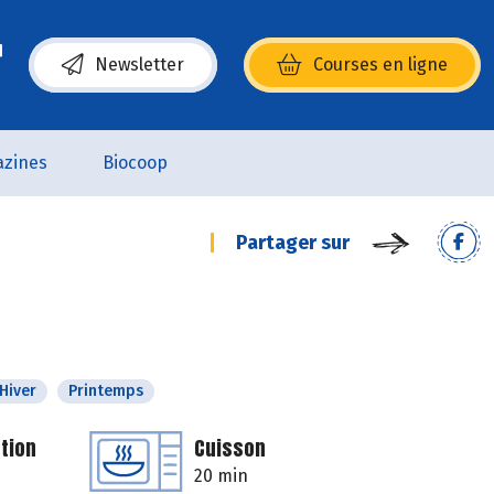
Newsletter
Courses en ligne
(s’ouvre dans une nouvelle fenêtre)
zines
Biocoop
Partager sur
Hiver
Printemps
tion
Cuisson
20 min