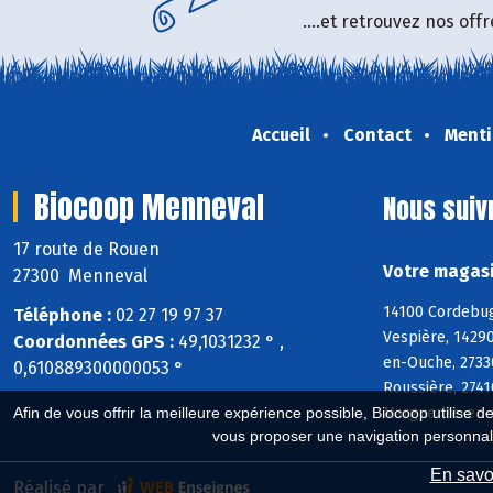
....et retrouvez nos of
Accueil
Contact
Menti
Biocoop Menneval
Nous suiv
17 route de Rouen
Votre magasi
27300 Menneval
14100 Cordebugl
Téléphone :
02 27 19 97 37
Vespière, 14290
Coordonnées GPS :
49,1031232 ° ,
en-Ouche, 27330
0,610889300000053 °
Roussière, 2741
Marguerite-en-O
Afin de vous offrir la meilleure expérience possible, Biocoop utilise d
vous proposer une navigation personnal
En savoi
Réalisé par