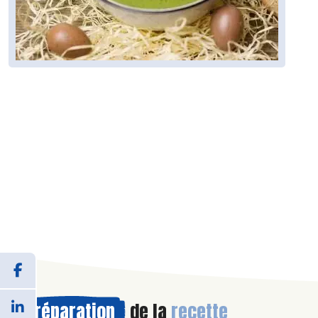
Préparation
de la
recette