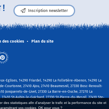
 !
Inscription newsletter
n des cookies
Plan du site
x-Eglises, 14290 Friardel, 14290 La Folletière-Abenon, 14290 La
-de-Courtonne, 27410 Ajou, 27410 Beaumesnil, 27330 Bosc-Renoult-
7410 Jonquerets-de-Livet, 27330 La Barre-en-Ouche, 27270 La
27410 St-Aubin-le-Guichard, 27330 St-Pierre-du-Mesnil, 27410 Ste-
 des statistiques afin d'analyser le trafic et la performance du site et
paramétrant vos cookies. OK pour vous ?