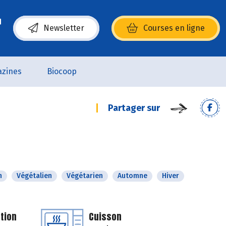
Newsletter
Courses en ligne
(s’ouvre dans une nouvelle fenêtre)
zines
Biocoop
Partager sur
n
Végétalien
Végétarien
Automne
Hiver
tion
Cuisson