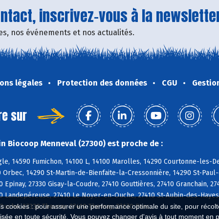
tact, inscrivez-vous à la newsletter
fres, nos événements et nos actualités.
ons légales
Protection des données
CGU
Gestio
re sur
n Biocoop Menneval (27300) est proche de :
e, 14590 Fumichon, 14100 L, 14100 Marolles, 14290 Courtonne-les-Deu
 Orbec, 14290 St-Martin-de-Bienfaite-la-Cressonnière, 14290 St-Paul
 Epinay, 27330 Gisay-la-Coudre, 27410 Gouttières, 27410 Granchain, 2
0 Landepéreuse, 27410 Le Noyer-en-Ouche, 27410 St-Aubin-des-Hayes, 
uche, 27330 Thevray, 27410 Thevray, 27170 Barc
es cookies : pour assurer une performance optimale du site, pour récolter
isée en toute sécurité. Vous pouvez changer d'avis à tout moment en 