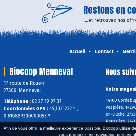
Restons en con
....et retrouvez nos of
Accueil
Contact
Menti
Biocoop Menneval
Nous suiv
17 route de Rouen
Votre magasi
27300 Menneval
14100 Cordebugl
Téléphone :
02 27 19 97 37
Vespière, 14290
Coordonnées GPS :
49,1031232 ° ,
en-Ouche, 27330
0,610889300000053 °
Roussière, 2741
Marguerite-en-O
Afin de vous offrir la meilleure expérience possible, Biocoop utilise d
vous proposer une navigation personnal