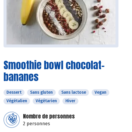
Smoothie bowl chocolat-
bananes
Dessert
Sans gluten
Sans lactose
Vegan
Végétalien
Végétarien
Hiver
Nombre de personnes
2 personnes