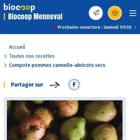
Biocoop Menneval
(s’ouvre dans une nou
Prochaine ouverture : Samedi 09:30
Accueil
Toutes nos recettes
Compote pommes cannelle-abricots secs
Partager sur