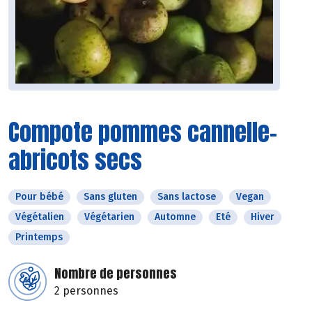
Compote pommes cannelle-
abricots secs
Pour bébé
Sans gluten
Sans lactose
Vegan
Végétalien
Végétarien
Automne
Eté
Hiver
Printemps
Nombre de personnes
2 personnes