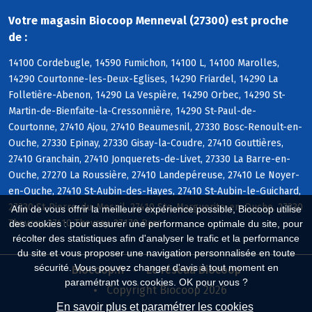
Votre magasin Biocoop Menneval (27300) est proche
de :
14100 Cordebugle, 14590 Fumichon, 14100 L, 14100 Marolles,
14290 Courtonne-les-Deux-Eglises, 14290 Friardel, 14290 La
Folletière-Abenon, 14290 La Vespière, 14290 Orbec, 14290 St-
Martin-de-Bienfaite-la-Cressonnière, 14290 St-Paul-de-
Courtonne, 27410 Ajou, 27410 Beaumesnil, 27330 Bosc-Renoult-en-
Ouche, 27330 Epinay, 27330 Gisay-la-Coudre, 27410 Gouttières,
27410 Granchain, 27410 Jonquerets-de-Livet, 27330 La Barre-en-
Ouche, 27270 La Roussière, 27410 Landepéreuse, 27410 Le Noyer-
en-Ouche, 27410 St-Aubin-des-Hayes, 27410 St-Aubin-le-Guichard,
27330 St-Pierre-du-Mesnil, 27410 Ste-Marguerite-en-Ouche, 27330
Afin de vous offrir la meilleure expérience possible, Biocoop utilise
Thevray, 27410 Thevray, 27170 Barc
des cookies : pour assurer une performance optimale du site, pour
récolter des statistiques afin d'analyser le trafic et la performance
du site et vous proposer une navigation personnalisée en toute
sécurité. Vous pouvez changer d'avis à tout moment en
Biocoop.fr
Le réseau Biocoop
paramétrant vos cookies. OK pour vous ?
Copyright Biocoop 2026
En savoir plus et paramétrer les cookies