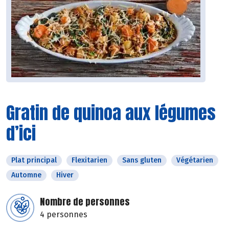
Gratin de quinoa aux légumes
d’ici
Plat principal
Flexitarien
Sans gluten
Végétarien
Automne
Hiver
Nombre de personnes
4 personnes