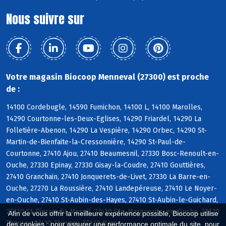
Nous suivre sur
Votre magasin Biocoop Menneval (27300) est proche
de :
14100 Cordebugle, 14590 Fumichon, 14100 L, 14100 Marolles,
14290 Courtonne-les-Deux-Eglises, 14290 Friardel, 14290 La
Folletière-Abenon, 14290 La Vespière, 14290 Orbec, 14290 St-
Martin-de-Bienfaite-la-Cressonnière, 14290 St-Paul-de-
Courtonne, 27410 Ajou, 27410 Beaumesnil, 27330 Bosc-Renoult-en-
Ouche, 27330 Epinay, 27330 Gisay-la-Coudre, 27410 Gouttières,
27410 Granchain, 27410 Jonquerets-de-Livet, 27330 La Barre-en-
Ouche, 27270 La Roussière, 27410 Landepéreuse, 27410 Le Noyer-
en-Ouche, 27410 St-Aubin-des-Hayes, 27410 St-Aubin-le-Guichard,
27330 St-Pierre-du-Mesnil, 27410 Ste-Marguerite-en-Ouche, 27330
Afin de vous offrir la meilleure expérience possible, Biocoop utilise
Thevray, 27410 Thevray, 27170 Barc
des cookies : pour assurer une performance optimale du site, pour