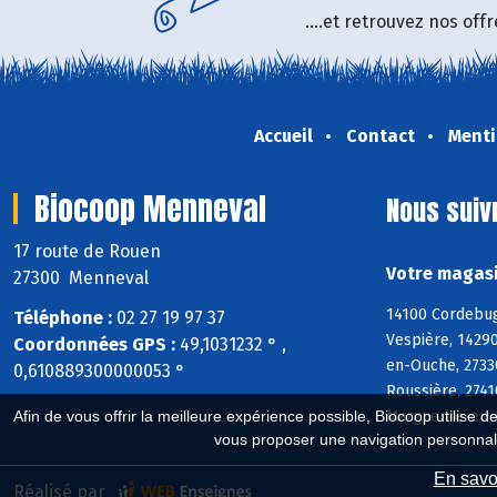
....et retrouvez nos of
Accueil
Contact
Menti
Biocoop Menneval
Nous suiv
17 route de Rouen
Votre magasi
27300 Menneval
14100 Cordebugl
Téléphone :
02 27 19 97 37
Vespière, 14290
Coordonnées GPS :
49,1031232 ° ,
en-Ouche, 27330
0,610889300000053 °
Roussière, 2741
Marguerite-en-O
Afin de vous offrir la meilleure expérience possible, Biocoop utilise d
vous proposer une navigation personnal
En savoi
Réalisé par