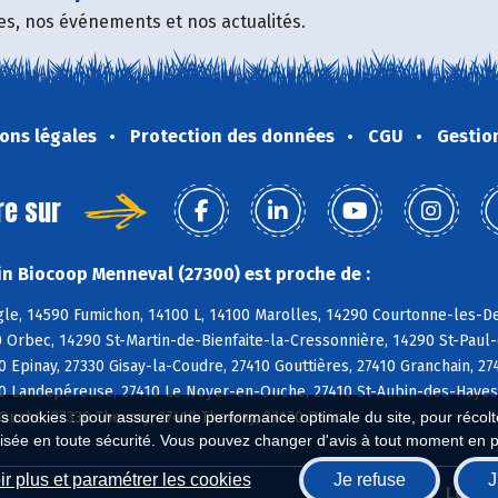
fres, nos événements et nos actualités.
ons légales
Protection des données
CGU
Gestio
re sur
n Biocoop Menneval (27300) est proche de :
e, 14590 Fumichon, 14100 L, 14100 Marolles, 14290 Courtonne-les-Deu
 Orbec, 14290 St-Martin-de-Bienfaite-la-Cressonnière, 14290 St-Paul
 Epinay, 27330 Gisay-la-Coudre, 27410 Gouttières, 27410 Granchain, 2
0 Landepéreuse, 27410 Le Noyer-en-Ouche, 27410 St-Aubin-des-Hayes, 
uche, 27330 Thevray, 27410 Thevray, 27170 Barc
es cookies : pour assurer une performance optimale du site, pour récolter
isée en toute sécurité. Vous pouvez changer d'avis à tout moment en 
r plus et paramétrer les cookies
Je refuse
J
Biocoop.fr
Le ré