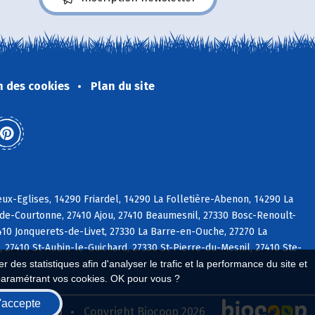
n des cookies
Plan du site
x-Eglises, 14290 Friardel, 14290 La Folletière-Abenon, 14290 La
-de-Courtonne, 27410 Ajou, 27410 Beaumesnil, 27330 Bosc-Renoult-
7410 Jonquerets-de-Livet, 27330 La Barre-en-Ouche, 27270 La
27410 St-Aubin-le-Guichard, 27330 St-Pierre-du-Mesnil, 27410 Ste-
 des statistiques afin d'analyser le trafic et la performance du site et
paramétrant vos cookies. OK pour vous ?
'accepte
seau Biocoop
Copyright Biocoop 2026