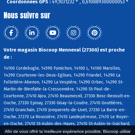
Coordonnées GPS :
49,1031232 ° , 0,610889300000053 °
Nous suivre sur
Votre magasin Biocoop Menneval (27300) est proche
de :
14100 Cordebugle, 14590 Fumichon, 14100 L, 14100 Marolles,
14290 Courtonne-les-Deux-Eglises, 14290 Friardel, 14290 La
Folletière-Abenon, 14290 La Vespière, 14290 Orbec, 14290 St-
Martin-de-Bienfaite-la-Cressonnière, 14290 St-Paul-de-
Courtonne, 27410 Ajou, 27410 Beaumesnil, 27330 Bosc-Renoult-en-
Ouche, 27330 Epinay, 27330 Gisay-la-Coudre, 27410 Gouttières,
27410 Granchain, 27410 Jonquerets-de-Livet, 27330 La Barre-en-
Ouche, 27270 La Roussière, 27410 Landepéreuse, 27410 Le Noyer-
en-Ouche, 27410 St-Aubin-des-Hayes, 27410 St-Aubin-le-Guichard,
27330 St-Pierre-du-Mesnil, 27410 Ste-Marguerite-en-Ouche, 27330
Afin de vous offrir la meilleure expérience possible, Biocoop utilise