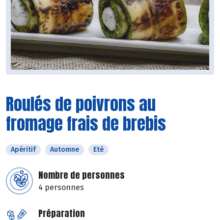
Roulés de poivrons au
fromage frais de brebis
Apéritif
Automne
Eté
Nombre de personnes
4 personnes
Préparation