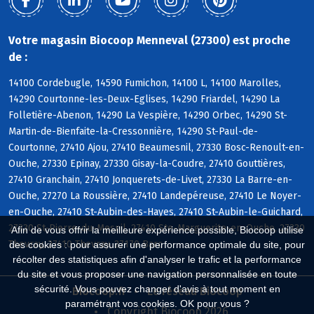
Votre magasin Biocoop Menneval (27300) est proche
de :
14100 Cordebugle, 14590 Fumichon, 14100 L, 14100 Marolles,
14290 Courtonne-les-Deux-Eglises, 14290 Friardel, 14290 La
Folletière-Abenon, 14290 La Vespière, 14290 Orbec, 14290 St-
Martin-de-Bienfaite-la-Cressonnière, 14290 St-Paul-de-
Courtonne, 27410 Ajou, 27410 Beaumesnil, 27330 Bosc-Renoult-en-
Ouche, 27330 Epinay, 27330 Gisay-la-Coudre, 27410 Gouttières,
27410 Granchain, 27410 Jonquerets-de-Livet, 27330 La Barre-en-
Ouche, 27270 La Roussière, 27410 Landepéreuse, 27410 Le Noyer-
en-Ouche, 27410 St-Aubin-des-Hayes, 27410 St-Aubin-le-Guichard,
27330 St-Pierre-du-Mesnil, 27410 Ste-Marguerite-en-Ouche, 27330
Afin de vous offrir la meilleure expérience possible, Biocoop utilise
Thevray, 27410 Thevray, 27170 Barc
des cookies : pour assurer une performance optimale du site, pour
récolter des statistiques afin d'analyser le trafic et la performance
du site et vous proposer une navigation personnalisée en toute
sécurité. Vous pouvez changer d'avis à tout moment en
Biocoop.fr
Le réseau Biocoop
paramétrant vos cookies. OK pour vous ?
Copyright Biocoop 2026