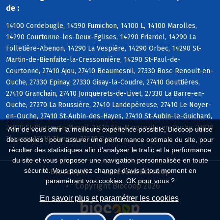
de :
14100 Cordebugle, 14590 Fumichon, 14100 L, 14100 Marolles,
14290 Courtonne-les-Deux-Eglises, 14290 Friardel, 14290 La
Folletière-Abenon, 14290 La Vespière, 14290 Orbec, 14290 St-
Martin-de-Bienfaite-la-Cressonnière, 14290 St-Paul-de-
Courtonne, 27410 Ajou, 27410 Beaumesnil, 27330 Bosc-Renoult-en-
Ouche, 27330 Epinay, 27330 Gisay-la-Coudre, 27410 Gouttières,
27410 Granchain, 27410 Jonquerets-de-Livet, 27330 La Barre-en-
Ouche, 27270 La Roussière, 27410 Landepéreuse, 27410 Le Noyer-
en-Ouche, 27410 St-Aubin-des-Hayes, 27410 St-Aubin-le-Guichard,
27330 St-Pierre-du-Mesnil, 27410 Ste-Marguerite-en-Ouche, 27330
Afin de vous offrir la meilleure expérience possible, Biocoop utilise
Thevray, 27410 Thevray, 27170 Barc
des cookies : pour assurer une performance optimale du site, pour
récolter des statistiques afin d'analyser le trafic et la performance
du site et vous proposer une navigation personnalisée en toute
sécurité. Vous pouvez changer d'avis à tout moment en
Biocoop.fr
Le réseau Biocoop
paramétrant vos cookies. OK pour vous ?
Copyright Biocoop 2026
En savoir plus et paramétrer les cookies