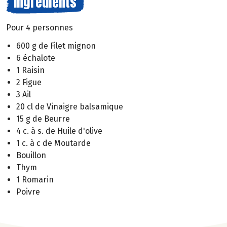
Ingrédients
Pour 4 personnes
600 g de Filet mignon
6 échalote
1 Raisin
2 Figue
3 Ail
20 cl de Vinaigre balsamique
15 g de Beurre
4 c. à s. de Huile d'olive
1 c. à c de Moutarde
Bouillon
Thym
1 Romarin
Poivre