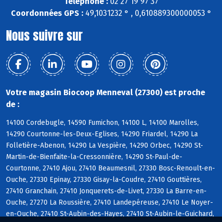
Téléphone :
02 27 19 97 37
Coordonnées GPS :
49,1031232 ° , 0,610889300000053 °
Nous suivre sur
Votre magasin Biocoop Menneval (27300) est proche
de :
14100 Cordebugle, 14590 Fumichon, 14100 L, 14100 Marolles,
14290 Courtonne-les-Deux-Eglises, 14290 Friardel, 14290 La
Folletière-Abenon, 14290 La Vespière, 14290 Orbec, 14290 St-
Martin-de-Bienfaite-la-Cressonnière, 14290 St-Paul-de-
Courtonne, 27410 Ajou, 27410 Beaumesnil, 27330 Bosc-Renoult-en-
Ouche, 27330 Epinay, 27330 Gisay-la-Coudre, 27410 Gouttières,
27410 Granchain, 27410 Jonquerets-de-Livet, 27330 La Barre-en-
Ouche, 27270 La Roussière, 27410 Landepéreuse, 27410 Le Noyer-
en-Ouche, 27410 St-Aubin-des-Hayes, 27410 St-Aubin-le-Guichard,