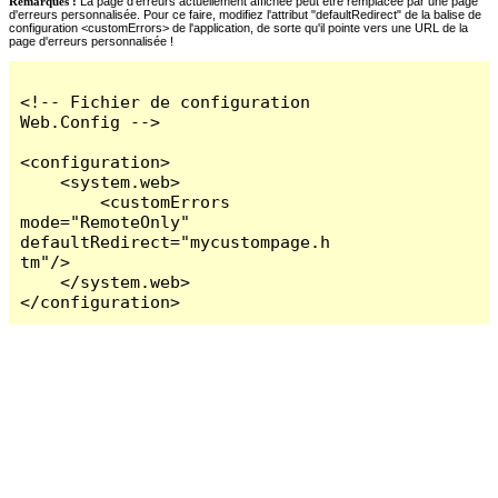
Remarques :
La page d'erreurs actuellement affichée peut être remplacée par une page
d'erreurs personnalisée. Pour ce faire, modifiez l'attribut "defaultRedirect" de la balise de
configuration <customErrors> de l'application, de sorte qu'il pointe vers une URL de la
page d'erreurs personnalisée !
<!-- Fichier de configuration 
Web.Config -->

<configuration>

    <system.web>

        <customErrors 
mode="RemoteOnly" 
defaultRedirect="mycustompage.h
tm"/>

    </system.web>

</configuration>