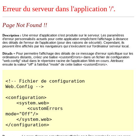
Erreur du serveur dans l'application '/'.
Page Not Found !!
Description :
Une erreur d'application s'est produite sur le serveur. Les paramètres
d'erreur personnalisés actuels pour cette application empêchent l'affichage à distance
des détails de l'erreur de l'application (pour des raisons de sécurité). Cependant, ils
peuvent être affichés par les navigateurs qui s'exécutent sur l'ordinateur serveur local.
Détails =
Pour permettre l'affichage des détails de ce message d'erreur spécifique sur les
ordinateurs distants, créez une balise <customErrors> dans un fichier de configuration
"web.config" situé dans le répertoire racine de l'application Web en cours. Attribuez
ensuite la valeur "off" à l'attribut "mode" de cette balise <customErrors>.
<!-- Fichier de configuration 
Web.Config -->

<configuration>

    <system.web>

        <customErrors 
mode="Off"/>

    </system.web>

</configuration>