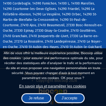
14100 Cordebugle, 14590 Fumichon, 14100 L, 14100 Marolles,
14290 Courtonne-les-Deux-Eglises, 14290 Friardel, 14290 La
Folletière-Abenon, 14290 La Vespière, 14290 Orbec, 14290 St-
Martin-de-Bienfaite-la-Cressonnière, 14290 St-Paul-de-
Courtonne, 27410 Ajou, 27410 Beaumesnil, 27330 Bosc-Renoult-en-
Ouche, 27330 Epinay, 27330 Gisay-la-Coudre, 27410 Gouttières,
27410 Granchain, 27410 Jonquerets-de-Livet, 27330 La Barre-en-
Ouche, 27270 La Roussière, 27410 Landepéreuse, 27410 Le Noyer-
en-Ouche, 27410 St-Aubin-des-Hayes, 27410 St-Aubin-le-Guichard,
27330 St-Pierre-du-Mesnil, 27410 Ste-Marguerite-en-Ouche, 27330
Afin de vous offrir la meilleure expérience possible, Biocoop utilise
Thevray, 27410 Thevray, 27170 Barc
des cookies : pour assurer une performance optimale du site, pour
récolter des statistiques afin d'analyser le trafic et la performance
du site et vous proposer une navigation personnalisée en toute
sécurité. Vous pouvez changer d'avis à tout moment en
Biocoop.fr
Le réseau Biocoop
paramétrant vos cookies. OK pour vous ?
Copyright Biocoop 2026
En savoir plus et paramétrer les cookies
Je refuse
J'accepte
Réalisé par