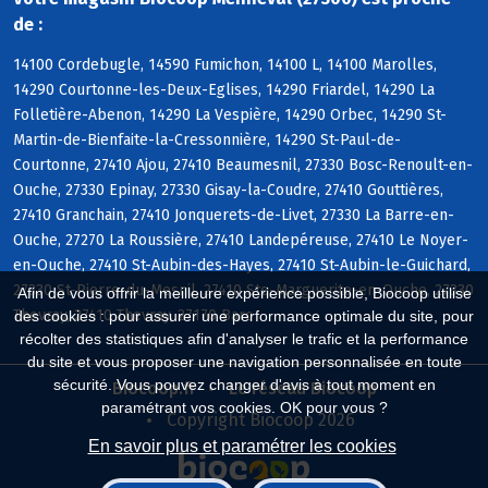
de :
14100 Cordebugle, 14590 Fumichon, 14100 L, 14100 Marolles,
14290 Courtonne-les-Deux-Eglises, 14290 Friardel, 14290 La
Folletière-Abenon, 14290 La Vespière, 14290 Orbec, 14290 St-
Martin-de-Bienfaite-la-Cressonnière, 14290 St-Paul-de-
Courtonne, 27410 Ajou, 27410 Beaumesnil, 27330 Bosc-Renoult-en-
Ouche, 27330 Epinay, 27330 Gisay-la-Coudre, 27410 Gouttières,
27410 Granchain, 27410 Jonquerets-de-Livet, 27330 La Barre-en-
Ouche, 27270 La Roussière, 27410 Landepéreuse, 27410 Le Noyer-
en-Ouche, 27410 St-Aubin-des-Hayes, 27410 St-Aubin-le-Guichard,
27330 St-Pierre-du-Mesnil, 27410 Ste-Marguerite-en-Ouche, 27330
Afin de vous offrir la meilleure expérience possible, Biocoop utilise
Thevray, 27410 Thevray, 27170 Barc
des cookies : pour assurer une performance optimale du site, pour
récolter des statistiques afin d'analyser le trafic et la performance
du site et vous proposer une navigation personnalisée en toute
sécurité. Vous pouvez changer d'avis à tout moment en
Biocoop.fr
Le réseau Biocoop
paramétrant vos cookies. OK pour vous ?
Copyright Biocoop 2026
En savoir plus et paramétrer les cookies