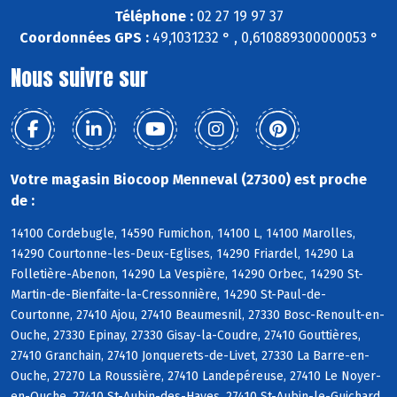
Téléphone :
02 27 19 97 37
Coordonnées GPS :
49,1031232 ° , 0,610889300000053 °
Nous suivre sur
Votre magasin Biocoop Menneval (27300) est proche
de :
14100 Cordebugle, 14590 Fumichon, 14100 L, 14100 Marolles,
14290 Courtonne-les-Deux-Eglises, 14290 Friardel, 14290 La
Folletière-Abenon, 14290 La Vespière, 14290 Orbec, 14290 St-
Martin-de-Bienfaite-la-Cressonnière, 14290 St-Paul-de-
Courtonne, 27410 Ajou, 27410 Beaumesnil, 27330 Bosc-Renoult-en-
Ouche, 27330 Epinay, 27330 Gisay-la-Coudre, 27410 Gouttières,
27410 Granchain, 27410 Jonquerets-de-Livet, 27330 La Barre-en-
Ouche, 27270 La Roussière, 27410 Landepéreuse, 27410 Le Noyer-
en-Ouche, 27410 St-Aubin-des-Hayes, 27410 St-Aubin-le-Guichard,