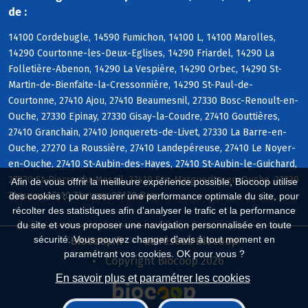
de :
14100 Cordebugle, 14590 Fumichon, 14100 L, 14100 Marolles,
14290 Courtonne-les-Deux-Eglises, 14290 Friardel, 14290 La
Folletière-Abenon, 14290 La Vespière, 14290 Orbec, 14290 St-
Martin-de-Bienfaite-la-Cressonnière, 14290 St-Paul-de-
Courtonne, 27410 Ajou, 27410 Beaumesnil, 27330 Bosc-Renoult-en-
Ouche, 27330 Epinay, 27330 Gisay-la-Coudre, 27410 Gouttières,
27410 Granchain, 27410 Jonquerets-de-Livet, 27330 La Barre-en-
Ouche, 27270 La Roussière, 27410 Landepéreuse, 27410 Le Noyer-
en-Ouche, 27410 St-Aubin-des-Hayes, 27410 St-Aubin-le-Guichard,
27330 St-Pierre-du-Mesnil, 27410 Ste-Marguerite-en-Ouche, 27330
Afin de vous offrir la meilleure expérience possible, Biocoop utilise
Thevray, 27410 Thevray, 27170 Barc
des cookies : pour assurer une performance optimale du site, pour
récolter des statistiques afin d'analyser le trafic et la performance
du site et vous proposer une navigation personnalisée en toute
sécurité. Vous pouvez changer d'avis à tout moment en
Biocoop.fr
Le réseau Biocoop
paramétrant vos cookies. OK pour vous ?
Copyright Biocoop 2026
En savoir plus et paramétrer les cookies