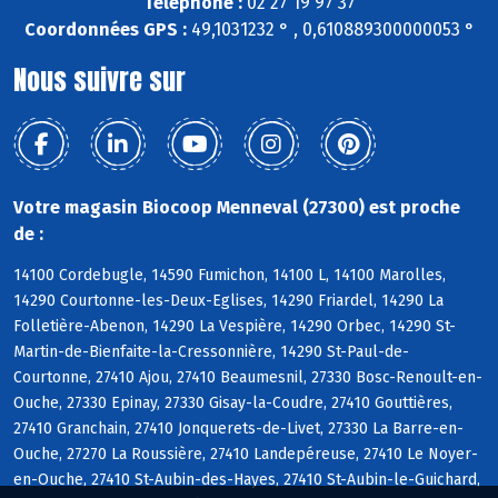
Téléphone :
02 27 19 97 37
Coordonnées GPS :
49,1031232 ° , 0,610889300000053 °
Nous suivre sur
Votre magasin Biocoop Menneval (27300) est proche
de :
14100 Cordebugle, 14590 Fumichon, 14100 L, 14100 Marolles,
14290 Courtonne-les-Deux-Eglises, 14290 Friardel, 14290 La
Folletière-Abenon, 14290 La Vespière, 14290 Orbec, 14290 St-
Martin-de-Bienfaite-la-Cressonnière, 14290 St-Paul-de-
Courtonne, 27410 Ajou, 27410 Beaumesnil, 27330 Bosc-Renoult-en-
Ouche, 27330 Epinay, 27330 Gisay-la-Coudre, 27410 Gouttières,
27410 Granchain, 27410 Jonquerets-de-Livet, 27330 La Barre-en-
Ouche, 27270 La Roussière, 27410 Landepéreuse, 27410 Le Noyer-
en-Ouche, 27410 St-Aubin-des-Hayes, 27410 St-Aubin-le-Guichard,