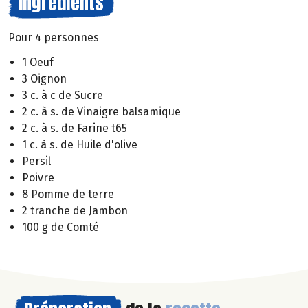
Ingrédients
Pour 4 personnes
1 Oeuf
3 Oignon
3 c. à c de Sucre
2 c. à s. de Vinaigre balsamique
2 c. à s. de Farine t65
1 c. à s. de Huile d'olive
Persil
Poivre
8 Pomme de terre
2 tranche de Jambon
100 g de Comté