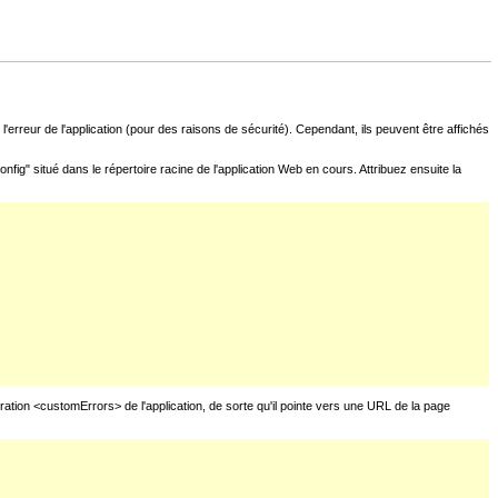
l'erreur de l'application (pour des raisons de sécurité). Cependant, ils peuvent être affichés
fig" situé dans le répertoire racine de l'application Web en cours. Attribuez ensuite la
uration <customErrors> de l'application, de sorte qu'il pointe vers une URL de la page