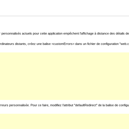
 personnalisés actuels pour cette application empêchent l'affichage à distance des détails de 
rdinateurs distants, créez une balise <customErrors> dans un fichier de configuration "web.con
urs personnalisée. Pour ce faire, modifiez l'attribut "defaultRedirect" de la balise de config