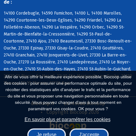
de :
14100 Cordebugle, 14590 Fumichon, 14100 L, 14100 Marolles,
14290 Courtonne-les-Deux-Eglises, 14290 Friardel, 14290 La
Folletière-Abenon, 14290 La Vespière, 14290 Orbec, 14290 St-
Martin-de-Bienfaite-la-Cressonnière, 14290 St-Paul-de-
Courtonne, 27410 Ajou, 27410 Beaumesnil, 27330 Bosc-Renoult-en-
Ouche, 27330 Epinay, 27330 Gisay-la-Coudre, 27410 Gouttières,
27410 Granchain, 27410 Jonquerets-de-Livet, 27330 La Barre-en-
Ouche, 27270 La Roussière, 27410 Landepéreuse, 27410 Le Noyer-
en-Ouche, 27410 St-Aubin-des-Hayes, 27410 St-Aubin-le-Guichard,
27330 St-Pierre-du-Mesnil, 27410 Ste-Marguerite-en-Ouche, 27330
Afin de vous offrir la meilleure expérience possible, Biocoop utilise
Thevray, 27410 Thevray, 27170 Barc
des cookies : pour assurer une performance optimale du site, pour
récolter des statistiques afin d'analyser le trafic et la performance
du site et vous proposer une navigation personnalisée en toute
sécurité. Vous pouvez changer d'avis à tout moment en
Biocoop.fr
Le réseau Biocoop
paramétrant vos cookies. OK pour vous ?
Copyright Biocoop 2026
En savoir plus et paramétrer les cookies
Je refuse
J'accepte