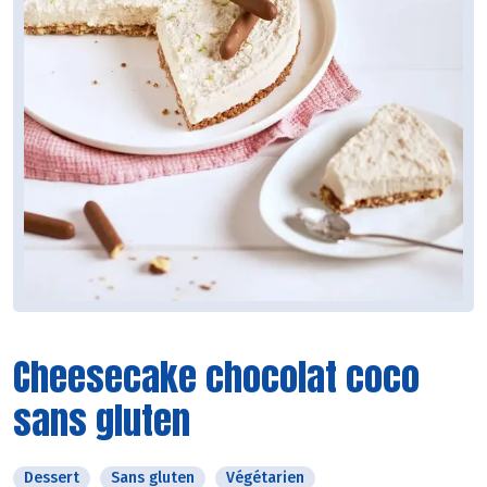
Cheesecake chocolat coco
sans gluten
Dessert
Sans gluten
Végétarien