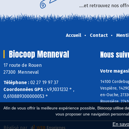
....et retrouvez nos of
Accueil
Contact
Menti
Biocoop Menneval
Nous suiv
17 route de Rouen
Votre magasi
27300 Menneval
14100 Cordebugl
Téléphone :
02 27 19 97 37
Vespière, 14290
Coordonnées GPS :
49,1031232 ° ,
en-Ouche, 27330
0,610889300000053 °
Roussière, 2741
Marguerite-en-O
Afin de vous offrir la meilleure expérience possible, Biocoop utilise d
vous proposer une navigation personnal
En savoi
Réalisé par