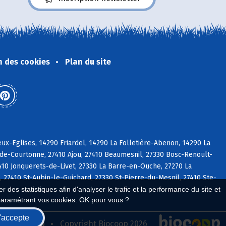
n des cookies
Plan du site
x-Eglises, 14290 Friardel, 14290 La Folletière-Abenon, 14290 La
-de-Courtonne, 27410 Ajou, 27410 Beaumesnil, 27330 Bosc-Renoult-
7410 Jonquerets-de-Livet, 27330 La Barre-en-Ouche, 27270 La
27410 St-Aubin-le-Guichard, 27330 St-Pierre-du-Mesnil, 27410 Ste-
 des statistiques afin d'analyser le trafic et la performance du site et
paramétrant vos cookies. OK pour vous ?
'accepte
seau Biocoop
Copyright Biocoop 2026