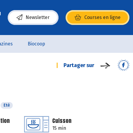
Newsletter
Courses en ligne
(s’ouvre dans une nouvelle fenêtre)
zines
Biocoop
Partager sur
Eté
tion
Cuisson
15 min