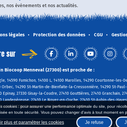
fres, nos événements et nos actualités.
ons légales
Protection des données
CGU
Gestio
re sur
n Biocoop Menneval (27300) est proche de :
e, 14590 Fumichon, 14100 L, 14100 Marolles, 14290 Courtonne-les-Deu
 Orbec, 14290 St-Martin-de-Bienfaite-la-Cressonnière, 14290 St-Paul
 Epinay, 27330 Gisay-la-Coudre, 27410 Gouttières, 27410 Granchain, 2
0 Landepéreuse, 27410 Le Noyer-en-Ouche, 27410 St-Aubin-des-Hayes, 
uche, 27330 Thevray, 27410 Thevray, 27170 Barc
es cookies : pour assurer une performance optimale du site, pour récolter
isée en toute sécurité. Vous pouvez changer d'avis à tout moment en 
r plus et paramétrer les cookies
Je refuse
J
Biocoop.fr
Le ré