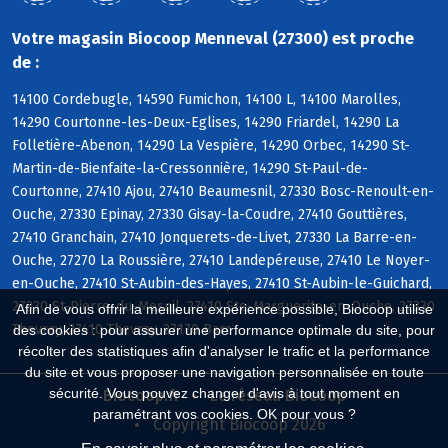
Votre magasin Biocoop Menneval (27300) est proche
de :
14100 Cordebugle, 14590 Fumichon, 14100 L, 14100 Marolles,
14290 Courtonne-les-Deux-Eglises, 14290 Friardel, 14290 La
Folletière-Abenon, 14290 La Vespière, 14290 Orbec, 14290 St-
Martin-de-Bienfaite-la-Cressonnière, 14290 St-Paul-de-
Courtonne, 27410 Ajou, 27410 Beaumesnil, 27330 Bosc-Renoult-en-
Ouche, 27330 Epinay, 27330 Gisay-la-Coudre, 27410 Gouttières,
27410 Granchain, 27410 Jonquerets-de-Livet, 27330 La Barre-en-
Ouche, 27270 La Roussière, 27410 Landepéreuse, 27410 Le Noyer-
en-Ouche, 27410 St-Aubin-des-Hayes, 27410 St-Aubin-le-Guichard,
27330 St-Pierre-du-Mesnil, 27410 Ste-Marguerite-en-Ouche, 27330
Afin de vous offrir la meilleure expérience possible, Biocoop utilise
Thevray, 27410 Thevray, 27170 Barc
des cookies : pour assurer une performance optimale du site, pour
récolter des statistiques afin d'analyser le trafic et la performance
du site et vous proposer une navigation personnalisée en toute
sécurité. Vous pouvez changer d'avis à tout moment en
Biocoop.fr
Le réseau Biocoop
paramétrant vos cookies. OK pour vous ?
Copyright Biocoop 2026