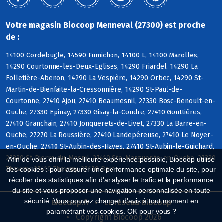
Votre magasin Biocoop Menneval (27300) est proche
de :
14100 Cordebugle, 14590 Fumichon, 14100 L, 14100 Marolles,
14290 Courtonne-les-Deux-Eglises, 14290 Friardel, 14290 La
Folletière-Abenon, 14290 La Vespière, 14290 Orbec, 14290 St-
Martin-de-Bienfaite-la-Cressonnière, 14290 St-Paul-de-
Courtonne, 27410 Ajou, 27410 Beaumesnil, 27330 Bosc-Renoult-en-
Ouche, 27330 Epinay, 27330 Gisay-la-Coudre, 27410 Gouttières,
27410 Granchain, 27410 Jonquerets-de-Livet, 27330 La Barre-en-
Ouche, 27270 La Roussière, 27410 Landepéreuse, 27410 Le Noyer-
en-Ouche, 27410 St-Aubin-des-Hayes, 27410 St-Aubin-le-Guichard,
27330 St-Pierre-du-Mesnil, 27410 Ste-Marguerite-en-Ouche, 27330
Afin de vous offrir la meilleure expérience possible, Biocoop utilise
Thevray, 27410 Thevray, 27170 Barc
des cookies : pour assurer une performance optimale du site, pour
récolter des statistiques afin d'analyser le trafic et la performance
du site et vous proposer une navigation personnalisée en toute
sécurité. Vous pouvez changer d'avis à tout moment en
Biocoop.fr
Le réseau Biocoop
paramétrant vos cookies. OK pour vous ?
Copyright Biocoop 2026